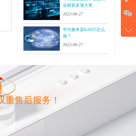
会斩获多项大奖
在
2023-08-27
微信
华为服务器RAID5怎么
gans
做？
qq
2023-08-27
5492
双重售后服务！