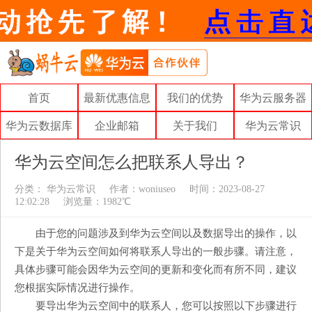
首页
最新优惠信息
我们的优势
华为云服务器
华为云数据库
企业邮箱
关于我们
华为云常识
华为云空间怎么把联系人导出？
分类：
华为云常识
作者：
woniuseo
时间：2023-08-27
12:02:28
浏览量：1982℃
由于您的问题涉及到华为云空间以及数据导出的操作，以
下是关于华为云空间如何将联系人导出的一般步骤。请注意，
具体步骤可能会因华为云空间的更新和变化而有所不同，建议
您根据实际情况进行操作。
要导出华为云空间中的联系人，您可以按照以下步骤进行