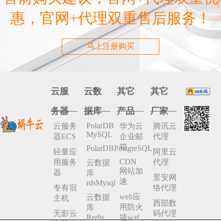
惠，官网+代理双重售后服务！
马上注册购买
云服
云数
其它
其它
务器
据库
产品
厂家
PolarDB
云服务
华为云
腾讯云
MySQL
器ECS
企业邮
代理
箱
PolarDBPostgreSQL
轻量应
阿里云
CDN
用服务
代理
云数据
网站加
器
库
景安网
速
rdsMysql
专有宿
络代理
web应
云数据
主机
西部数
用防火
库
无影云
码代理
Redis
墙waf